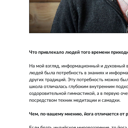
Что привлекало людей того времени приходи
На мой взгляд, информационный и духовный в
людей была потребность в знаниях и информац
других традиций. Эту потребность можно был
школа отличалась глубоким внутренним подхо
оздоровительной гимнастикой, а в первую оче
посредством техник медитации и самадхи.
Чем, по-вашему мнению, йога отличается от 
Если брать индийское мировоззрение, то йога