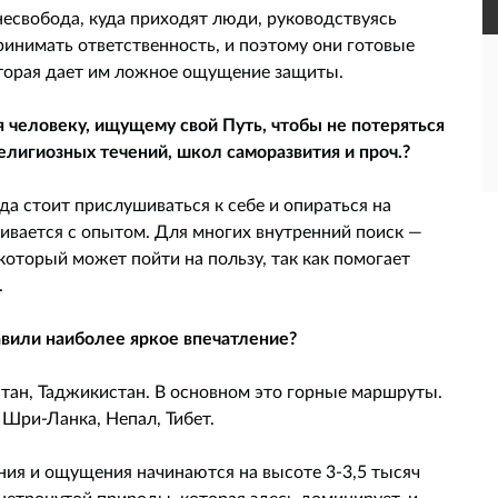
, несвобода, куда приходят люди, руководствуясь
ринимать ответственность, и поэтому они готовые
оторая дает им ложное ощущение защиты.
 человеку, ищущему свой Путь, чтобы не потеряться
лигиозных течений, школ саморазвития и проч.?
гда стоит прислушиваться к себе и опираться на
вивается с опытом. Для многих внутренний поиск —
оторый может пойти на пользу, так как помогает
.
авили наиболее яркое впечатление?
тан, Таджикистан. В основном это горные маршруты.
 Шри-Ланка, Непал, Тибет.
ния и ощущения начинаются на высоте 3-3,5 тысяч
нетронутой природы, которая здесь доминирует, и