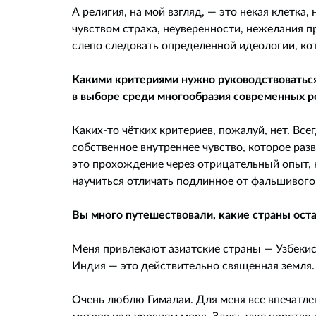
А религия, на мой взгляд, — это некая клетка
чувством страха, неуверенности, нежелания п
слепо следовать определенной идеологии, к
Какими критериями нужно руководствоваться
в выборе среди многообразия современных ре
Каких-то чётких критериев, пожалуй, нет. Все
собственное внутреннее чувство, которое раз
это прохождение через отрицательный опыт, к
научиться отличать подлинное от фальшивого
Вы много путешествовали, какие страны ост
Меня привлекают азиатские страны — Узбекис
Индия — это действительно священная земля.
Очень люблю Гималаи. Для меня все впечатле
метров над уровнем моря. Здесь уже царство 