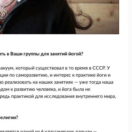
ть в Ваши группы для занятий йогой?
акуум, который существовал в то время в СССР. У
ии по саморазвитию, и интерес к практике йоги и
о реализовать на наших занятиях — уже тогда наша
дом к развитию человека, и йога была не
редь практикой для исследования внутреннего мира,
религии?
 является одной из 6 классических даршан —