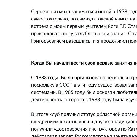
Серьезно я начал заниматься йогой в 1978 го
самостоятельно, по самиздатовской книге, на
встреча с моим первым учителем йоги Г.Г. Ст
практиковать йогу, углублять свои знания. Сп
Григорьевичем разошлись, и я продолжил поис
Когда Вы начали вести свои первые занятия п
С 1983 года. Было организовано несколько гр
поскольку в СССР в эти году существовал зап
системами. В 1985 году был основан любител
деятельность которого в 1988 году была изу
В итоге клуб получил статус областной орган
внедрением в жизнь йоги и других традицион
получили удостоверения инструкторов по Хатха
действовал запрет Госкомспорта на занятия кар