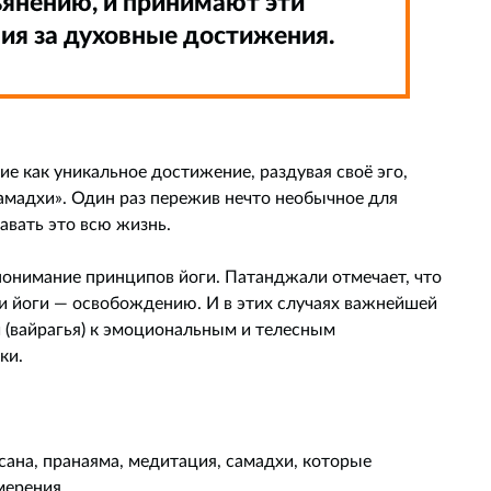
янению, и принимают эти
ия за духовные достижения.
е как уникальное достижение, раздувая своё эго,
амадхи». Один раз пережив нечто необычное для
вать это всю жизнь.
епонимание принципов йоги. Патанджали отмечает, что
и йоги — освобождению. И в этих случаях важнейшей
и (вайрагья) к эмоциональным и телесным
ки.
асана, пранаяма, медитация, самадхи, которые
мерения.