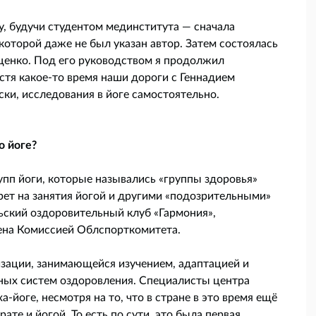
ду, будучи студентом мединститута — сначала
 которой даже не был указан автор. Затем состоялась
аценко. Под его руководством я продолжил
устя какое-то время наши дороги с Геннадием
ки, исследования в йоге самостоятельно.
о йоге?
упп йоги, которые назывались «группы здоровья»
рет на занятия йогой и другими «подозрительными»
ьский оздоровительный клуб «Гармония»,
чена Комиссией Облспорткомитета.
изации, занимающейся изучением, адаптацией и
ных систем оздоровления. Специалисты центра
-йоге, несмотря на то, что в стране в это время ещё
ате и йогой. То есть по сути, это была первая