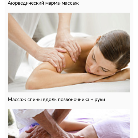
Аюрведический марма-массаж
Массаж спины вдоль позвоночника + руки