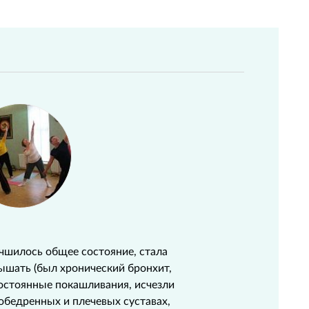
учшилось общее состояние, стала
дышать (был хронический бронхит,
постоянные покашливания, исчезли
зобедренных и плечевых суставах,