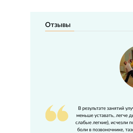
Отзывы
ла
В результате занятий ул
ит,
меньше уставать, легче 
зли
слабые легкие), исчезли 
х,
боли в позвоночнике, та