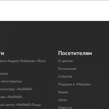
ги
Посетителям
оги Андрея Лобанова «Йога
О центре
Расписание
вание
События
 йоготерапии
Подарки в «Мирайе»
 комплекс «МиРАйЯ»
Акции
азин «МиРАйЯ»
Цены
ный центр «МиРАйЯ-Лэнд»
Новости