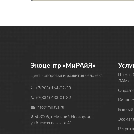
Экоцентр «МиРАйЯ»
Услу
Школа й
Центр здоровья и развития человека
ЛАМ»
+7(908) 164-02-33
Образо
+7(831) 433-01-82
Клиника
info@miraya.ru
Банный
603005, г.Нижний Новгород,
Экомаг
ул.Алексеевская, д.41
Ретрит