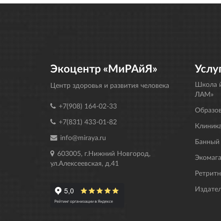
Экоцентр «МиРАйЯ»
Услу
Школа й
Центр здоровья и развития человека
ЛАМ»
+7(908) 164-02-33
Образо
+7(831) 433-01-82
Клиника
info@miraya.ru
Банный
603005, г.Нижний Новгород,
Экомаг
ул.Алексеевская, д.41
Ретрит
Издате