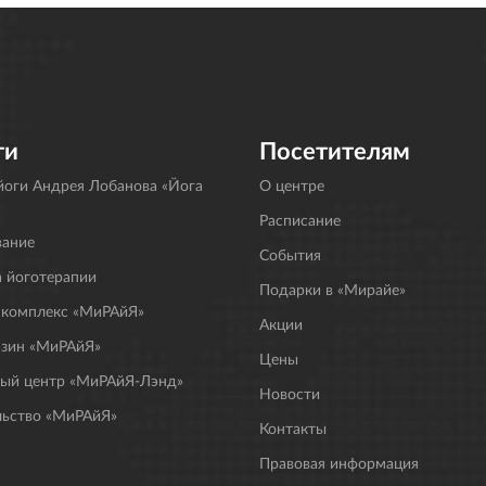
ги
Посетителям
оги Андрея Лобанова «Йога
О центре
Расписание
вание
События
 йоготерапии
Подарки в «Мирайе»
 комплекс «МиРАйЯ»
Акции
азин «МиРАйЯ»
Цены
ный центр «МиРАйЯ-Лэнд»
Новости
льство «МиРАйЯ»
Контакты
Правовая информация