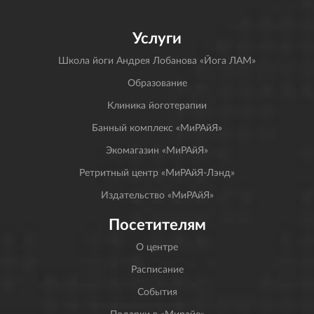
Услуги
Школа йоги Андрея Лобанова «Йога ЛАМ»
Образование
Клиника йоготерапии
Банный комплекс «МиРАйЯ»
Экомагазин «МиРАйЯ»
Ретритный центр «МиРАйЯ-Лэнд»
Издательство «МиРАйЯ»
Посетителям
О центре
Расписание
События
Подарки в «Мирайе»