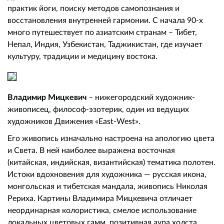
практик йоги, поиску методов самопознания и
восстановления внутренней гармонии. С начала 90-х
много путешествует по азиатским странам – Тибет,
Непал, Индия, Узбекистан, Таджикистан, где изучает
культуру, традиции и медицину востока.
Владимир Мицкевич
– нижегородский художник-
живописец, философ-эзотерик, один из ведущих
художников Движения «East-West».
Его живопись изначально настроена на апологию цвета
и Света. В ней наиболее выражена восточная
(китайская, индийская, византийская) тематика полотен.
Истоки вдохновения для художника — русская икона,
монгольская и тибетская мандала, живопись Николая
Рериха. Картины Владимира Мицкевича отличает
неординарная колористика, смелое использование
локальных цветовых гамм, позитивная аура холста.