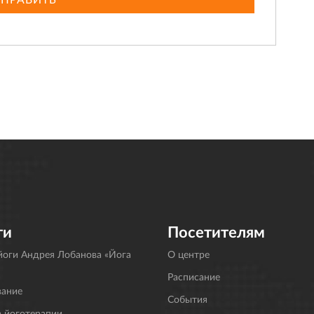
ги
Посетителям
оги Андрея Лобанова «Йога
О центре
Расписание
вание
События
 йоготерапии