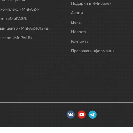
Подарки в «Мирайе»
 комплекс «МиРАйЯ»
Акции
азин «МиРАйЯ»
Цены
ный центр «МиРАйЯ-Лэнд»
Новости
льство «МиРАйЯ»
Контакты
Правовая информация