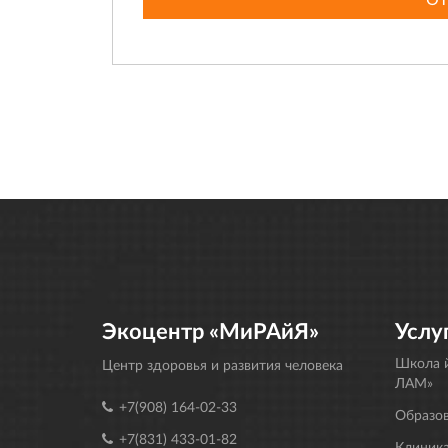
Экоцентр «МиРАйЯ»
Услу
Школа й
Центр здоровья и развития человека
ЛАМ»
+7(908) 164-02-33
Образо
+7(831) 433-01-82
Клиника