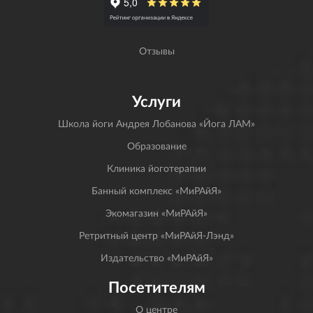
Отзывы
Услуги
Школа йоги Андрея Лобанова «Йога ЛАМ»
Образование
Клиника йоготерапии
Банный комплекс «МиРАйЯ»
Экомагазин «МиРАйЯ»
Ретритный центр «МиРАйЯ-Лэнд»
Издательство «МиРАйЯ»
Посетителям
О центре