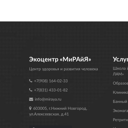
Экоцентр «МиРАйЯ»
Услу
Школа й
Центр здоровья и развития человека
ЛАМ»
+7(908) 164-02-33
Образо
+7(831) 433-01-82
Клиника
info@miraya.ru
Банный
603005, г.Нижний Новгород,
Экомаг
ул.Алексеевская, д.41
Ретрит