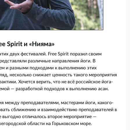
e Spirit и «Нияма»
их двух фестивалей. Free Spirit поразил своим
едставляли различные направления йоги. В
ием и разными подходами к выполнению этих
згляд, несколько снижает ценность такого мероприятия
актики. Хочется верить, что не всё российское йога-
емой — разработкой подходов к выполнению асан.
я между преподавателями, мастерами йоги, какого-
овать сближению и взаимодействию преподавателей в
е выгодно отличалось второе мероприятие —
жегородской области на Горьковском море.