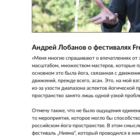
Андрей Лобанов о фестивалях Fre
«Меня многие спрашивают о впечатлениях от эт
масштабом, множеством мастеров, которые пр
основном это была йога, связанная с движен
движений, прежде всего, асан. Это, на мой в
из-за узости диапазона аспектов йогической пр
пространство занято лишь одной узкой пробл
Отмечу также, что не было ощущения единени
то мероприятия, которое могло бы способств
российском йога-пространстве. В этом смысл
фестиваль „Нияма“, который проводился в ни