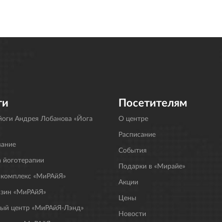
ги
Посетителям
оги Андрея Лобанова «Йога
О центре
Расписание
вание
События
 йоготерапии
Подарки в «Мирайе»
 комплекс «МиРАйЯ»
Акции
азин «МиРАйЯ»
Цены
ный центр «МиРАйЯ-Лэнд»
Новости