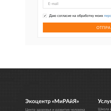
Даю согласие на обработку моих
пер
ОТПРА
Экоцентр «МиРАйЯ»
Услу
Школа й
Центр здоровья и развития человека