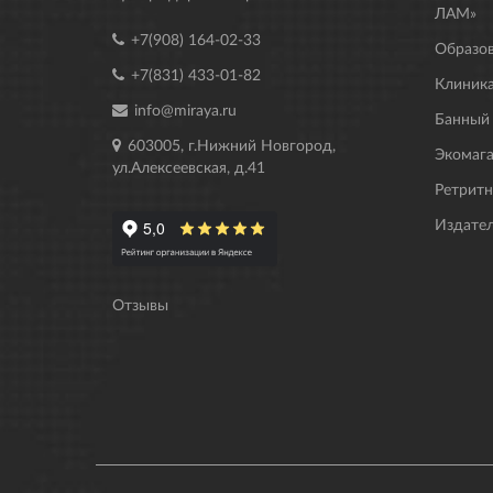
ЛАМ»
+7(908) 164-02-33
Образо
+7(831) 433-01-82
Клиника
info@miraya.ru
Банный
603005, г.Нижний Новгород,
Экомаг
ул.Алексеевская, д.41
Ретрит
Издате
Отзывы