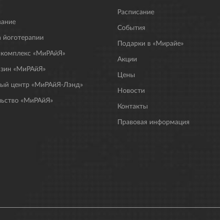
Расписание
вание
События
 йоготерапии
Подарки в «Мирайе»
 комплекс «МиРАйЯ»
Акции
азин «МиРАйЯ»
Цены
ный центр «МиРАйЯ-Лэнд»
Новости
льство «МиРАйЯ»
Контакты
Правовая информация