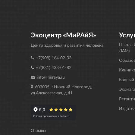
Экоцентр «МиРАйЯ»
Услу
Школа й
Центр здоровья и развития человека
ЛАМ»
+7(908) 164-02-33
Образо
+7(831) 433-01-82
Клиника
info@miraya.ru
Банный
603005, г.Нижний Новгород,
Экомаг
ул.Алексеевская, д.41
Ретрит
Издате
Отзывы