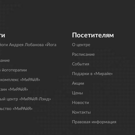
ги
Посетителям
оги Андрея Лобанова «Йога
О центре
Расписание
вание
События
 йоготерапии
Подарки в «Мирайе»
 комплекс «МиРАйЯ»
Акции
азин «МиРАйЯ»
Цены
ный центр «МиРАйЯ-Лэнд»
Новости
льство «МиРАйЯ»
Контакты
Правовая информация