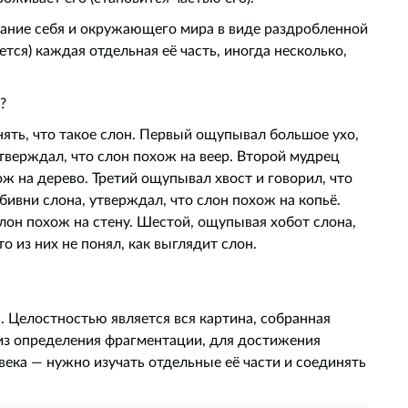
имание себя и окружающего мира в виде раздробленной
тся) каждая отдельная её часть, иногда несколько,
?
ть, что такое слон. Первый ощупывал большое ухо,
утверждал, что слон похож на веер. Второй мудрец
ож на дерево. Третий ощупывал хвост и говорил, что
бивни слона, утверждал, что слон похож на копьё.
лон похож на стену. Шестой, ощупывая хобот слона,
о из них не понял, как выглядит слон.
. Целостностью является вся картина, собранная
 из определения фрагментации, для достижения
века — нужно изучать отдельные её части и соединять