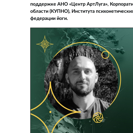
поддержке АНО «Центр АртЛуга», Корпорати
области (КУПНО), Института психонетических
федерации йоги.