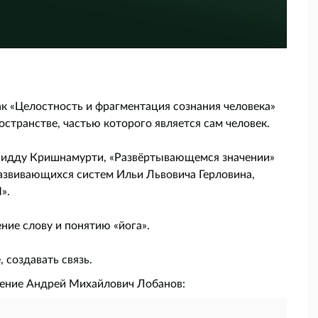
ак «Целостность и фрагментация сознания человека»
странстве, частью которого является сам человек.
жидду Кришнамурти, «Развёртывающемся значении»
азвивающихся систем Ильи Львовича Герловина,
».
ние слову и понятию «йога».
 создавать связь.
ление Андрей Михайлович Лобанов: